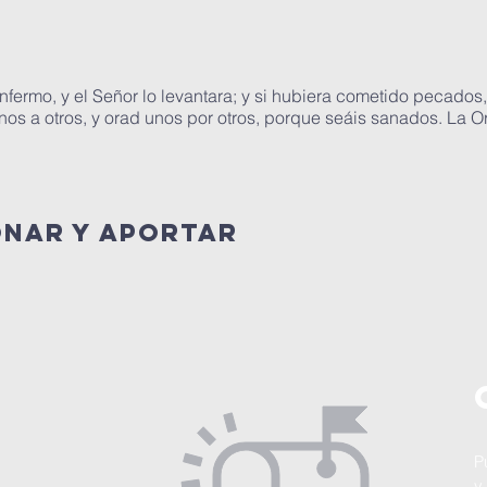
 enfermo, y el Señor lo levantara; y si hubiera cometido pecado
os a otros, y orad unos por otros, porque seáis sanados. La O
onar y aportar
P
y