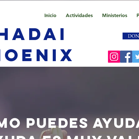
Inicio
Actividades
Ministerios
hadai
DON
hoenix
MO PUEDES AYUD