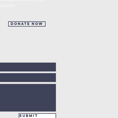
ste boton
Donate Now
Submit