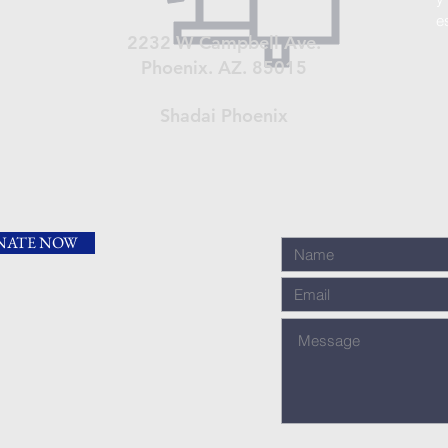
e
2232 W Campbell Ave.
Phoenix. AZ. 85015
Shadai Phoenix
NATE NOW