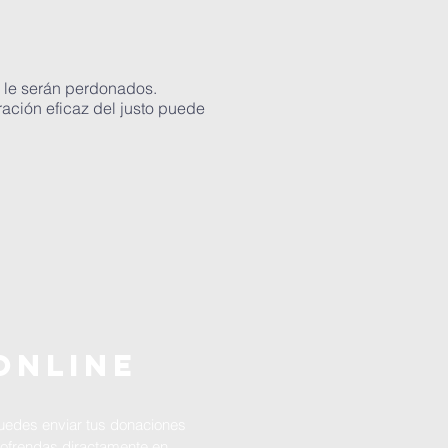
s, le serán perdonados.
ración eficaz del justo puede
ONLINE
uedes enviar tus donaciones
 ofrendas diractamente en