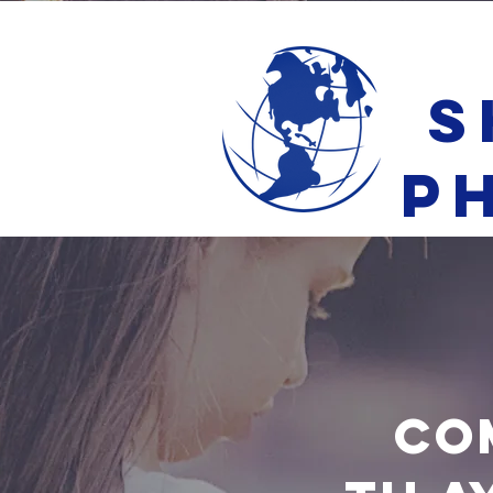
S
P
CO