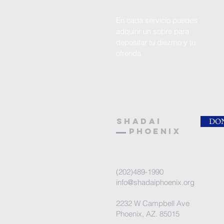
En cada servicio puedes
adquirir un sobre para
depositar tu diezmo y tu
ofrenda
SHADAI
DO
PHOENIX
(202)489-1990
info@shadaiphoenix.org
2232 W Campbell Ave
Phoenix, AZ. 85015